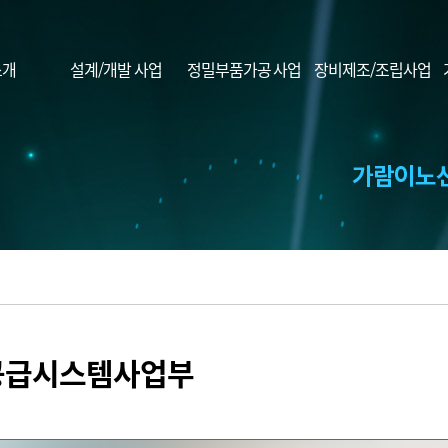
소개
설계/개발 사업
정밀부품가공 사업
장비제조/조립사업
공급시스템사업부