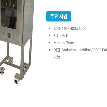
주요 사양
SIZE 440 x 400 x 1500
6ch + 6ch
Manual Type
외관: Stainless + Hairline / SPCC P
가능