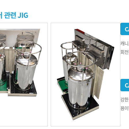
 관련 JIG
C
캐니
회전
C
강한
용이