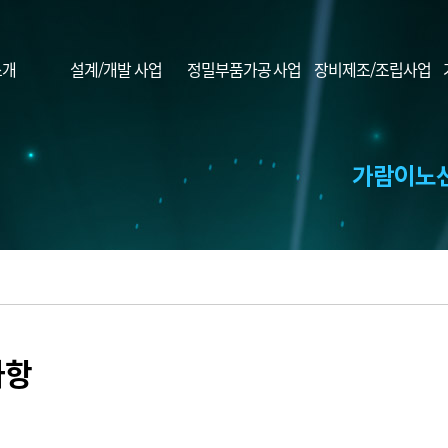
소개
설계/개발 사업
정밀부품가공 사업
장비제조/조립사업
사항