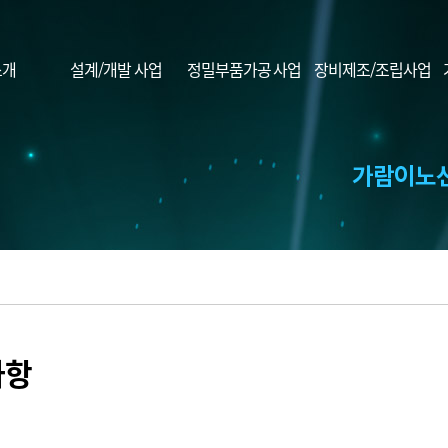
소개
설계/개발 사업
정밀부품가공 사업
장비제조/조립사업
사항