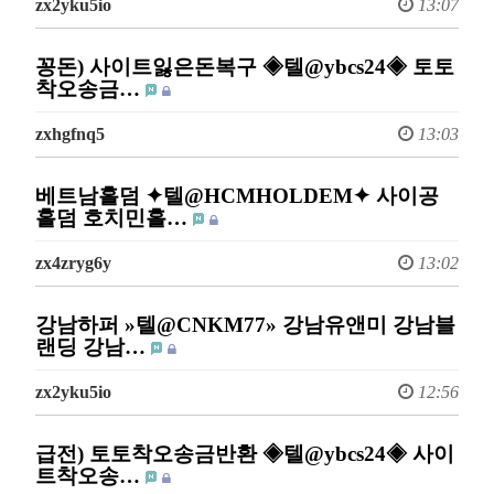
zx2yku5io
13:07
꽁돈) 사이트잃은돈복구 ◈텔@ybcs24◈ 토토
착오송금…
zxhgfnq5
13:03
베트남홀덤 ✦텔@HCMHOLDEM✦ 사이공
홀덤 호치민홀…
zx4zryg6y
13:02
강남하퍼 »텔@CNKM77» 강남유앤미 강남블
랜딩 강남…
zx2yku5io
12:56
급전) 토토착오송금반환 ◈텔@ybcs24◈ 사이
트착오송…