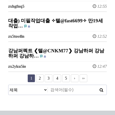
zxhgfnq5
12:55
대출) 미필작업대출 ✧텔@fast6699✧ 만19세
작업…
zx5tos4ln
12:52
강남퍼펙트 ❮텔@CNKM77❯ 강남하퍼 강남
하퍼 강남하…
zx2yku5io
12:47
1
2
3
4
5