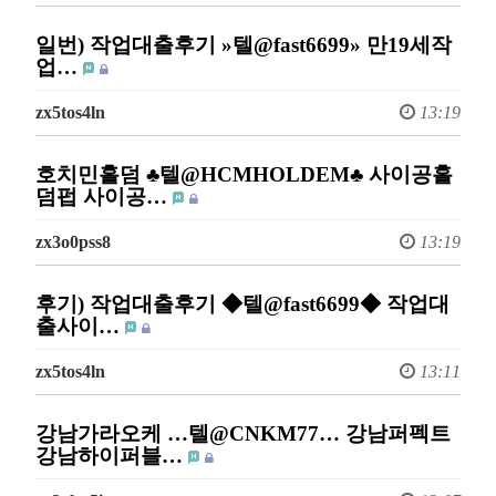
일번) 작업대출후기 »텔@fast6699» 만19세작
업…
zx5tos4ln
13:19
호치민홀덤 ♣텔@HCMHOLDEM♣ 사이공홀
덤펍 사이공…
zx3o0pss8
13:19
후기) 작업대출후기 ◆텔@fast6699◆ 작업대
출사이…
zx5tos4ln
13:11
강남가라오케 …텔@CNKM77… 강남퍼펙트
강남하이퍼블…