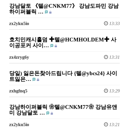
강남달토 《텔@CNKM77》 강남도파민 강남
하이퍼블릭 …
zx2yku5io
13:33
호치민캐시홀덤 ✚텔@HCMHOLDEM✚ 사
이공포커 사이…
zx4zryg6y
13:31
당일) 잃은돈찾아드립니다 {텔@ybcs24} 사이
트잃은…
zxhgfnq5
13:29
강남하이퍼블릭 ❀텔@CNKM77❀ 강남유앤
미 강남달토 …
zx2yku5io
13:21