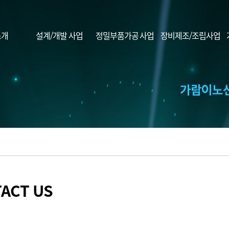
소개
설계/개발 사업
정밀부품가공 사업
장비제조/조립사업
ACT US