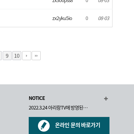
zx3o0pss8
0
08-03
zx2yku5io
0
08-03
9
10
NOTICE
2022.3.24 아리랑TV에 방영된…
온라인 문의 바로가기