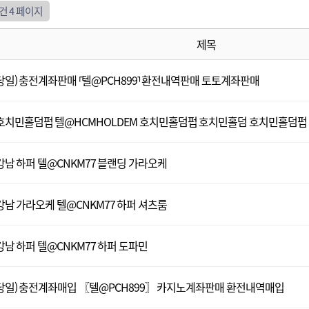
3건
4 페이지
제목
당일) 충전계좌판매 ⸢텔@PCH899⸣ 환전내역판매 토토계좌판매
호치민홀덤펍 텔@HCMHOLDEM 호치민홀덤펍 호치민홀덤 호치민홀덤펍
강남 하퍼 텔@CNKM77 블랜딩 가라오케
강남 가라오케 텔@CNKM77 하퍼 셔츠룸
강남 하퍼 텔@CNKM77 하퍼 도파민
당일) 충전계좌매입 〖텔@PCH899〗 카지노계좌판매 환전내역매입