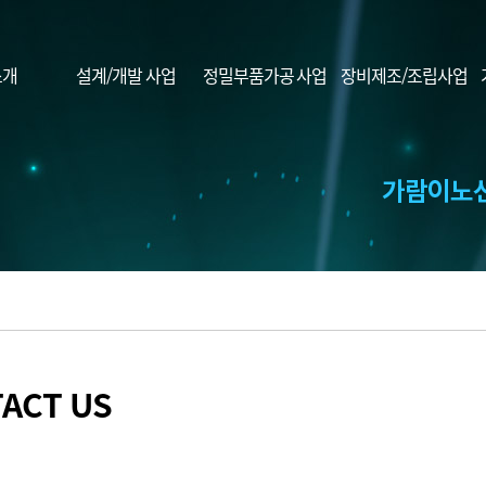
소개
설계/개발 사업
정밀부품가공 사업
장비제조/조립사업
ACT US