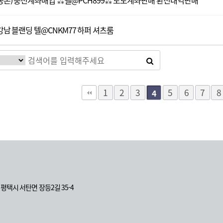
꽁돈) 충전계좌매입 ⁂텔@PCH899⁂ 토토계좌판매 환전내역판매
강남 블랜딩 텔@CNKM77 하퍼 셔츠룸
다음
맨끝
1
2
3
5
6
7
8
4
도 평택시 서탄면 장등2길 35-4