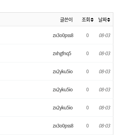
글쓴이
조회
날짜
zx3o0pss8
0
08-03
zxhgfnq5
0
08-03
zx2yku5io
0
08-03
zx2yku5io
0
08-03
zx2yku5io
0
08-03
zx3o0pss8
0
08-03