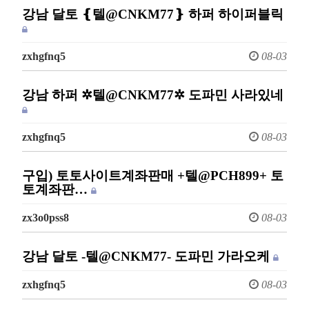
강남 달토 ❴텔@CNKM77❵ 하퍼 하이퍼블릭
zxhgfnq5
08-03
강남 하퍼 ✲텔@CNKM77✲ 도파민 사라있네
zxhgfnq5
08-03
구입) 토토사이트계좌판매 +텔@PCH899+ 토
토계좌판…
zx3o0pss8
08-03
강남 달토 -텔@CNKM77- 도파민 가라오케
zxhgfnq5
08-03