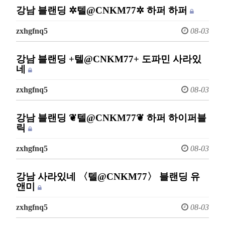
강남 블랜딩 ✲텔@CNKM77✲ 하퍼 하퍼
zxhgfnq5
08-03
강남 블랜딩 +텔@CNKM77+ 도파민 사라있
네
zxhgfnq5
08-03
강남 블랜딩 ❦텔@CNKM77❦ 하퍼 하이퍼블
릭
zxhgfnq5
08-03
강남 사라있네 〈텔@CNKM77〉 블랜딩 유
앤미
zxhgfnq5
08-03