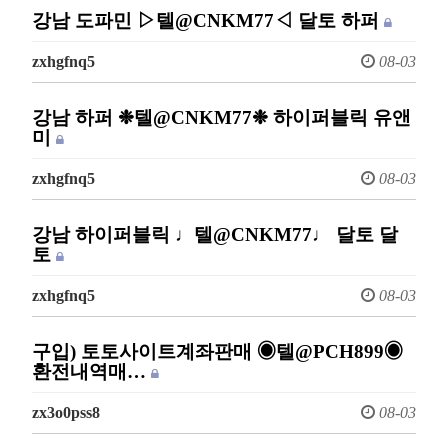
강남 도파민 ▷텔@CNKM77◁ 달토 하퍼
zxhgfnq5
08-03
강남 하퍼 ❉텔@CNKM77❉ 하이퍼블릭 유앤
미
zxhgfnq5
08-03
강남 하이퍼블릭 ♩텔@CNKM77♩ 달토 달
토
zxhgfnq5
08-03
구입) 토토사이트계좌판매 ◉텔@PCH899◉
환전내역매…
zx3o0pss8
08-03