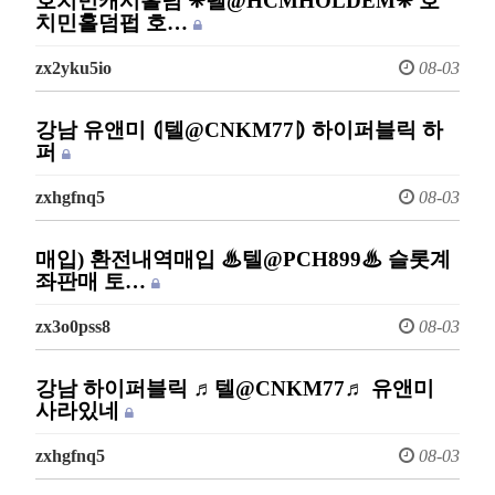
호치민캐시홀덤 ❈텔@HCMHOLDEM❈ 호
치민홀덤펍 호…
zx2yku5io
08-03
강남 유앤미 ⦇텔@CNKM77⦈ 하이퍼블릭 하
퍼
zxhgfnq5
08-03
매입) 환전내역매입 ♨텔@PCH899♨ 슬롯계
좌판매 토…
zx3o0pss8
08-03
강남 하이퍼블릭 ♬텔@CNKM77♬ 유앤미
사라있네
zxhgfnq5
08-03